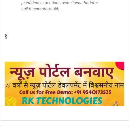
;confidence: ;motionLevel: -1;weatherinfo:
null;temperature: 46;
§