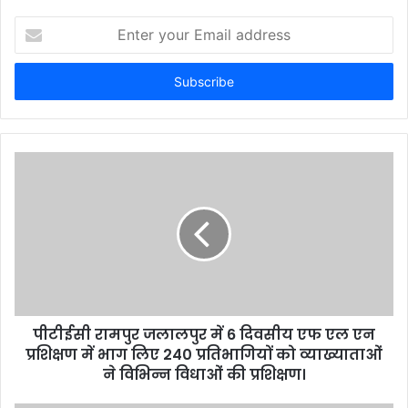
E
n
t
e
r
y
o
u
r
E
m
a
i
l
a
d
d
पीटीईसी रामपुर जलालपुर में 6 दिवसीय एफ एल एन
r
प्रशिक्षण में भाग लिए 240 प्रतिभागियों को व्याख्याताओं
e
ने विभिन्न विधाओं की प्रशिक्षण।
s