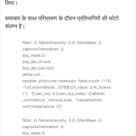
लिया।
समाचार के साथ परिभ्रमण के दौरान प्रतिभागियों की फोटो
संलग्न है।
filter: 0; fileterIntensity: 0.0; filterMask: 0;
captureOrientation: 0;
brp_mask:0;
brp_del_th:null;
brp_del_sen:null;
delta:null;
module: photo;hw-remosaic: false;touch: (-1.0,
-1.0);sceneMode: 32768;cct_value: 0;AI_Scene:
(-1, -1);aec_lux: 0.0;aec_lux_index: 0;albedo:
;confidence: ;motionLevel: -1;weatherinfo:
null;temperature: 37;
filter: 0; fileterIntensity: 0.0; filterMask: 0;
captureOrientation: 0;
brp_mask:0;