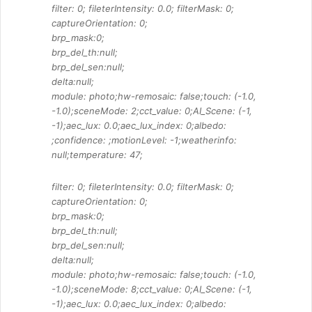
filter: 0; fileterIntensity: 0.0; filterMask: 0;
captureOrientation: 0;
brp_mask:0;
brp_del_th:null;
brp_del_sen:null;
delta:null;
module: photo;hw-remosaic: false;touch: (-1.0,
-1.0);sceneMode: 2;cct_value: 0;AI_Scene: (-1,
-1);aec_lux: 0.0;aec_lux_index: 0;albedo:
;confidence: ;motionLevel: -1;weatherinfo:
null;temperature: 47;
filter: 0; fileterIntensity: 0.0; filterMask: 0;
captureOrientation: 0;
brp_mask:0;
brp_del_th:null;
brp_del_sen:null;
delta:null;
module: photo;hw-remosaic: false;touch: (-1.0,
-1.0);sceneMode: 8;cct_value: 0;AI_Scene: (-1,
-1);aec_lux: 0.0;aec_lux_index: 0;albedo: