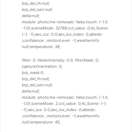
brp_del_th:null;
brp_del_sen:null;
delta:null;
module: photo;hw-remosaic: false;touch: (-1.0,
-1.0);sceneMode: 32768;cct_value: 0;AI_Scene:
(-1, -1);aec_lux: 0.0;aec_lux_index: 0;albedo:
;confidence: ;motionLevel: -1;weatherinfo:
null;temperature: 38;
filter: 0; fileterIntensity: 0.0; filterMask: 0;
captureOrientation: 0;
brp_mask:0;
brp_del_th:null;
brp_del_sen:null;
delta:null;
module: photo;hw-remosaic: false;touch: (-1.0,
-1.0);sceneMode: 2;cct_value: 0;AI_Scene: (-1,
-1);aec_lux: 0.0;aec_lux_index: 0;albedo:
;confidence: ;motionLevel: -1;weatherinfo:
null;temperature: 45;