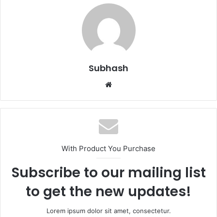
Subhash
W
e
b
s
i
t
With Product You Purchase
e
Subscribe to our mailing list
to get the new updates!
Lorem ipsum dolor sit amet, consectetur.