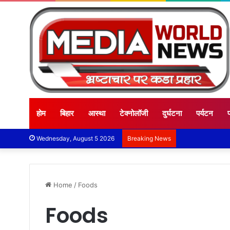
होम
बिहार
आस्था
टेक्नोलॉजी
दुर्घटना
पर्यटन
Wednesday, August 5 2026
Breaking News
Home
/
Foods
Foods