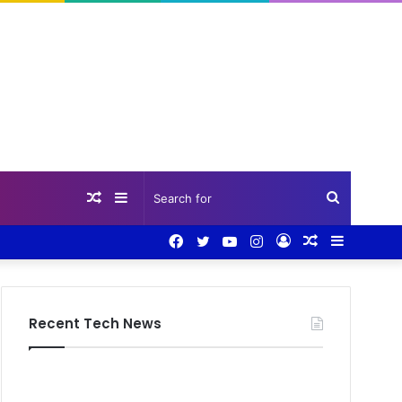
Random
Sidebar
Search
Facebook
Twitter
YouTube
Instagram
Log
Random
Sidebar
Article
for
In
Article
Recent Tech News