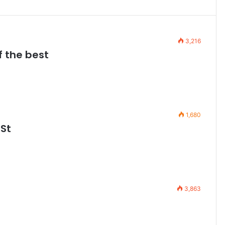
3,216
f the best
1,680
 St
3,863