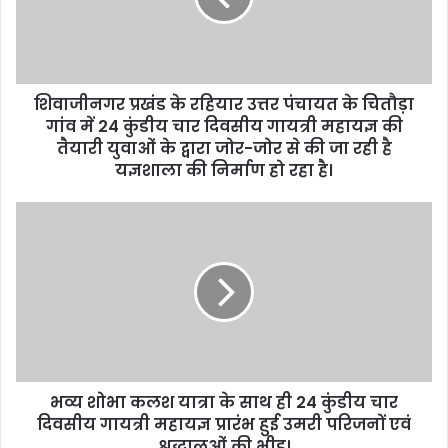
i
l
a
d
d
शिवाजीनगर प्रखंड के रहियार उत्तर पंचायत के चितौड़ा
r
गांव में 24 कुंडीय चार दिवसीय गायत्री महायज्ञ की
e
तैयारी युवाओं के द्वारा जोर-जोर से की जा रही है
s
यज्ञशाला की निर्माण हो रहा है।
s
भव्य शोभा कलश यात्रा के साथ ही 24 कुंडीय चार
दिवसीय गायत्री महायज्ञ प्रारंभ हुई उमरी परिजनों एवं
श्रद्धालुओं की भीड़।