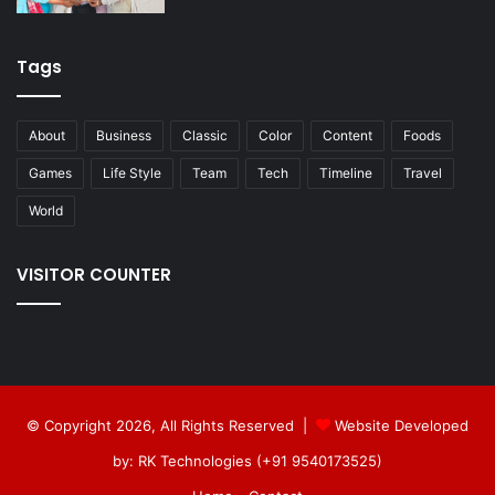
Tags
About
Business
Classic
Color
Content
Foods
Games
Life Style
Team
Tech
Timeline
Travel
World
VISITOR COUNTER
© Copyright 2026, All Rights Reserved |
Website Developed
by: RK Technologies (+91 9540173525)