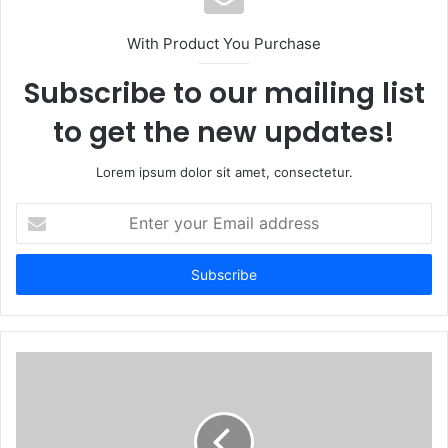
i
t
With Product You Purchase
e
Subscribe to our mailing list
to get the new updates!
Lorem ipsum dolor sit amet, consectetur.
E
n
t
e
r
y
o
u
r
E
m
a