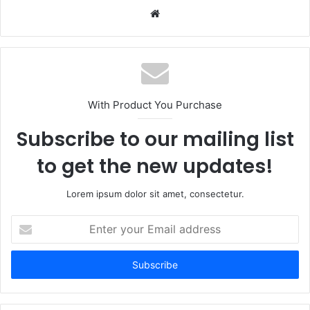
W
e
b
s
i
t
With Product You Purchase
e
Subscribe to our mailing list
to get the new updates!
Lorem ipsum dolor sit amet, consectetur.
E
n
t
e
r
y
o