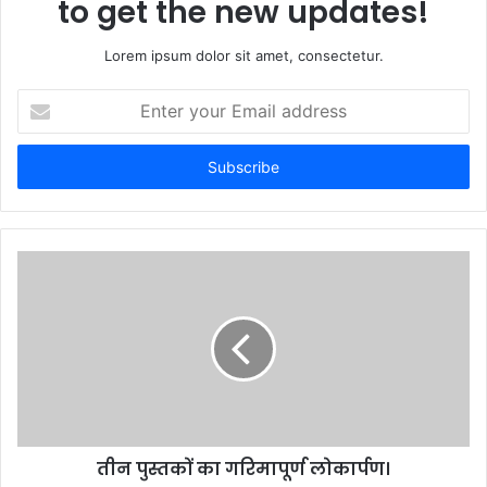
to get the new updates!
Lorem ipsum dolor sit amet, consectetur.
E
n
t
e
r
y
o
u
r
E
m
a
i
l
a
d
d
तीन पुस्तकों का गरिमापूर्ण लोकार्पण।