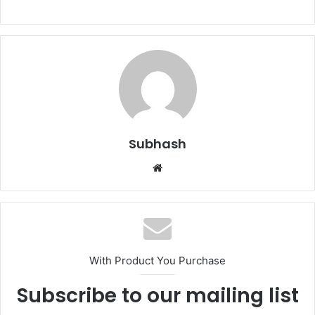
Subhash
W
e
b
s
i
t
With Product You Purchase
e
Subscribe to our mailing list