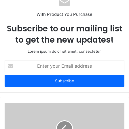
i
t
With Product You Purchase
e
Subscribe to our mailing list
to get the new updates!
Lorem ipsum dolor sit amet, consectetur.
E
n
t
e
r
y
o
u
r
E
m