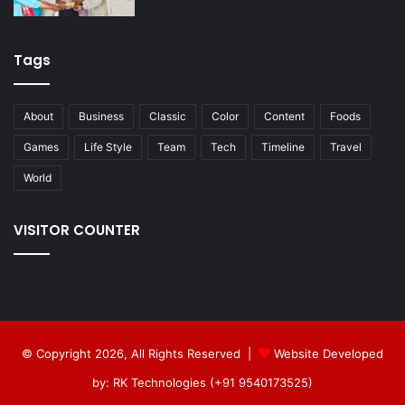
Tags
About
Business
Classic
Color
Content
Foods
Games
Life Style
Team
Tech
Timeline
Travel
World
VISITOR COUNTER
© Copyright 2026, All Rights Reserved |
Website Developed
by: RK Technologies (+91 9540173525)