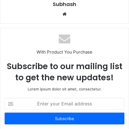
Subhash
W
e
b
s
i
t
With Product You Purchase
e
Subscribe to our mailing list
to get the new updates!
Lorem ipsum dolor sit amet, consectetur.
E
n
t
e
r