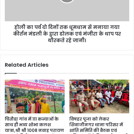
होली का पर्व दो दिनों तक धूमधाम से मनाया गया
कीर्तन मंडली के द्वारा ढोलक एवं मंजीरा के थाप पर
थीरकते रहे जानी।
Related Articles
चितौडा़ गांव में 111 कन्याओं के
विषहर पूजा को लेकर
साथ ही भव्य शोभा कलश
शिवाजीनगर थाना परिसर में
यात्रा,श्री श्री 1008 नवाह परायण
शांति समिति की बैठक एवं