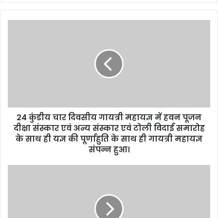
y
o
u
r
E
m
a
i
l
a
d
d
24 कुंडीय चार दिवसीय गायत्री महायज्ञ में हवन पूजन
r
दीक्षा संस्कार एवं अन्य संस्कार एवं टोली विदाई समारोह
e
के साथ ही यज्ञ की पूर्णाहुति के साथ ही गायत्री महायज्ञ
s
संपन्न हुआ।
s